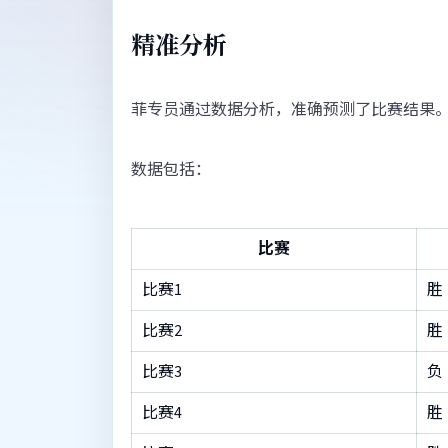
精准分析
菲专员通过数据分析，准确预测了比赛结果
数据包括：
比赛
比赛1
胜
比赛2
胜
比赛3
负
比赛4
胜