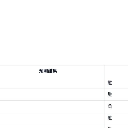
。
预测结果
胜
胜
负
胜