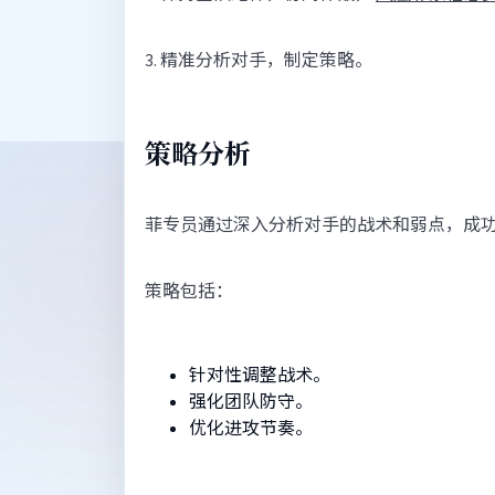
3. 精准分析对手，制定策略。
策略分析
菲专员通过深入分析对手的战术和弱点，成功
策略包括：
针对性调整战术。
强化团队防守。
优化进攻节奏。