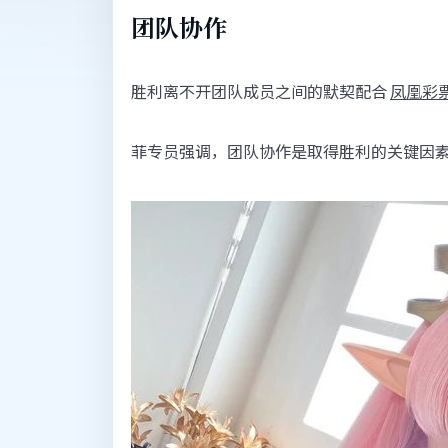
团队协作
胜利离不开团队成员之间的默契配合
凤凰彩
菲专员强调，团队协作是取得胜利的关键因