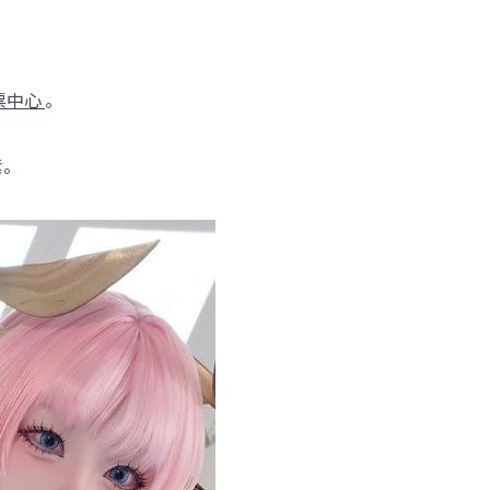
票中心
。
素。