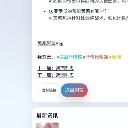
A: 团队协作是取得胜利的关键因素，
Q: 菲专员的预测策略有哪些？
A: 策略包括针对性调整战术、强化团
凤凰彩票App
标签云：
#决战菲律宾
#菲专员精准
#预测
上一篇：返回列表
下一篇：返回列表
返回列表
复制链接
最新资讯