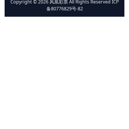
Copyright © 2026 凤凰彩票 All Rights Reserved ICP
备80776829号-82