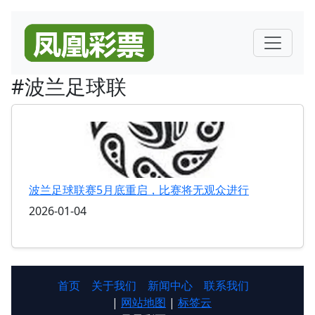
#波兰足球联
波兰足球联赛5月底重启，比赛将无观众进行
2026-01-04
首页
关于我们
新闻中心
联系我们
|
网站地图
|
标签云