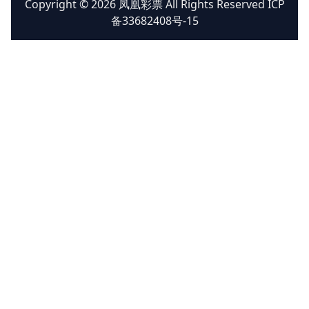
Copyright © 2026 凤凰彩票 All Rights Reserved ICP
备33682408号-15