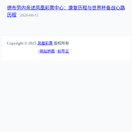
德布劳内亲述凤凰彩票中心：康复历程与世界杯备战心路
历程
2026-06-11
Copyright © 2025
凤凰彩票
版权所有
|
网站地图
|
标签云