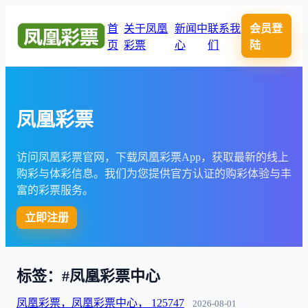
首
关于凤凰
新闻中
联系我
会员登
页
彩票
心
们
陆
凤凰彩票
访问凤凰彩票官网，下载凤凰彩票App，获取最新的线上
购彩与体彩信息。我们为您提供官方认证的购彩体验与丰
富的彩票服务。
立即注册
标签：#凤凰彩票中心
凤凰彩票，凤凰彩票中心， 125747
2026-08-01