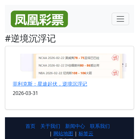
#逆境沉浮记
菲利克斯：星途起伏，逆境沉浮记
2026-03-31
首页
关于我们
新闻中心
联系我们
|
网站地图
|
标签云