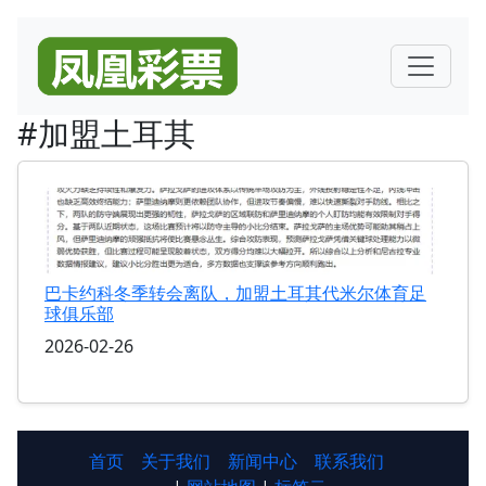
#加盟土耳其
巴卡约科冬季转会离队，加盟土耳其代米尔体育足
球俱乐部
2026-02-26
首页
关于我们
新闻中心
联系我们