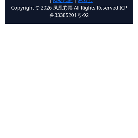
|
网站地图
|
标签云
Copyright © 2026 凤凰彩票 All Rights Reserved ICP
备33385201号-92