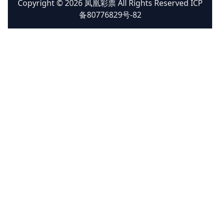
Copyright © 2026 凤凰彩票 All Rights Reserved ICP
备80776829号-82