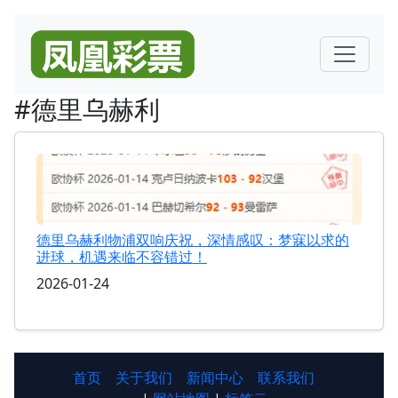
#德里乌赫利
德里乌赫利物浦双响庆祝，深情感叹：梦寐以求的
进球，机遇来临不容错过！
2026-01-24
首页
关于我们
新闻中心
联系我们