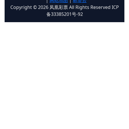
|
网站地图
|
标签云
Copyright © 2026 凤凰彩票 All Rights Reserved ICP
备33385201号-92