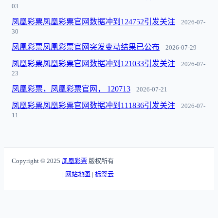
03
凤凰彩票凤凰彩票官网数据冲到124752引发关注
2026-07-
30
凤凰彩票凤凰彩票官网突发变动结果已公布
2026-07-29
凤凰彩票凤凰彩票官网数据冲到121033引发关注
2026-07-
23
凤凰彩票，凤凰彩票官网， 120713
2026-07-21
凤凰彩票凤凰彩票官网数据冲到111836引发关注
2026-07-
11
Copyright © 2025
凤凰彩票
版权所有
|
网站地图
|
标签云