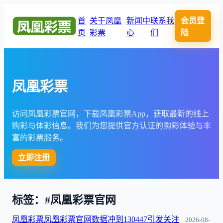
首
关于凤凰
新闻中
联系我
会员登
页
彩票
心
们
陆
凤凰彩票
访问凤凰彩票官网，下载凤凰彩票App，获取最新的线上
购彩与体彩信息。我们为您提供官方认证的购彩体验与丰
富的彩票服务。
立即注册
标签：#凤凰彩票官网
凤凰彩票凤凰彩票官网数据冲到130447引发关注
2026-08-