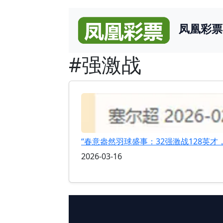
凤凰彩票
#强激战
“春意盎然羽球盛事：32强激战128英才
2026-03-16