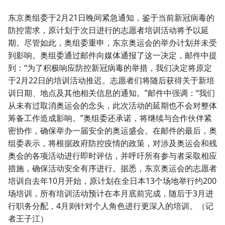
东京奥组委于2月21日晚间紧急通知，鉴于当前新冠病毒的
防控需求，原计划于次日进行的志愿者培训活动将予以延
期。尽管如此，奥组委重申，东京奥运会的举办计划并未受
到影响。奥组委通过邮件向媒体通报了这一决定，邮件中提
到：“为了积极响应防控新冠病毒的举措，我们决定将原定
于2月22日的培训活动推迟。志愿者们将随后获得关于新培
训日期、地点及其他相关信息的通知。”邮件中强调：“我们
从未有过取消奥运会的念头，此次活动的延期也不会对整体
筹备工作造成影响。”奥组委还承诺，将继续与合作伙伴紧
密协作，确保举办一届安全的奥运盛会。在邮件的最后，奥
组委表示，将根据政府防控疫情的政策，对涉及奥运会和残
奥会的各项活动进行即时评估，并呼吁所有参与者采取相应
措施，确保活动安全有序进行。据悉，东京奥运会的志愿者
培训自去年10月开始，原计划在全日本13个场地举行约200
场培训，所有培训活动预计在本月底前完成，随后于3月进
行职务分配，4月则针对个人角色进行更深入的培训。（记
者王子江）