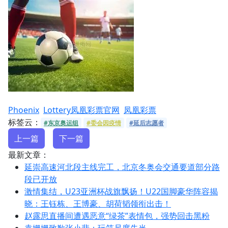
Phoenix
Lottery凤凰彩票官网
凤凰彩票
标签云：
#东京奥运组
#委会因疫情
#延后志愿者
上一篇
下一篇
最新文章：
延崇高速河北段主线完工，北京冬奥会交通要道部分路
段已开放
激情集结，U23亚洲杯战旗飘扬！U22国脚豪华阵容揭
晓：王钰栋、王博豪、胡荷韬领衔出击！
赵露思直播间遭遇恶意“绿茶”表情包，强势回击黑粉